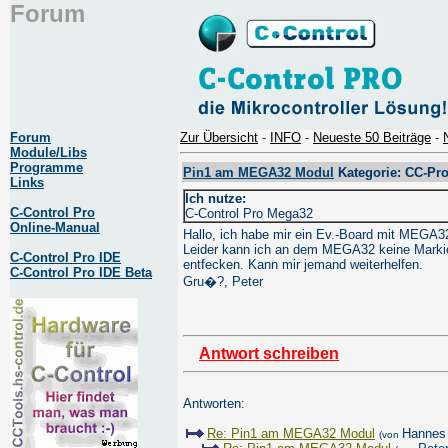
Forum
Forum
Zur Übersicht
-
INFO
-
Neueste 50 Beiträge
-
Module/Libs
Programme
Pin1 am MEGA32 Modul
Kategorie: CC-Pro
Links
Ich nutze:
C-Control Pro
C-Control Pro Mega32
Online-Manual
Hallo, ich habe mir ein Ev.-Board mit MEGA3
Leider kann ich an dem MEGA32 keine Markie
C-Control Pro IDE
entfecken. Kann mir jemand weiterhelfen.
C-Control Pro IDE Beta
Gru�?, Peter
Antwort schreiben
Antworten:
Re: Pin1 am MEGA32 Modul
Hannes
(von