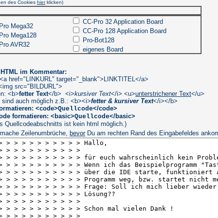
hen des Cookies
hier
klicken)
CC-Pro 32 Application Board
 Pro Mega32
CC-Pro 128 Application Board
 Pro Mega128
Pro-Bot128
 Pro AVR32
eigenes Board
n HTML im Kommentar:
: <a href="LINKURL" target="_blank">LINKTITEL</a>
: <img src="BILDURL">
en: <b>
fetter Text
</b> <i>
kursiver Text
</i> <u>
unterstrichener Text
</u>
 sind auch möglich z.B.: <b><i>
fetter & kursiver Text
</i></b>
ormatieren: <code>
</code>
Quellcode
ode formatieren: <basic>
</basic>
Quellcode
es Quellcodeabschnitts ist kein html möglich.)
 mache Zeilenumbrüche,
bevor
Du am rechten Rand des Eingabefeldes ank