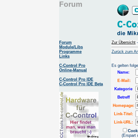
Forum
Forum
Zur Übersicht
Module/Libs
Programme
Zurück zum Art
Links
C-Control Pro
Es gelten folg
Online-Manual
Name:
C-Control Pro IDE
E-Mail:
C-Control Pro IDE Beta
Kategorie
Betreff
Homepage:
Link-Titel:
Link-URL:
Cook
(Erspart