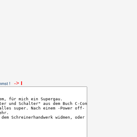
->
I
ommst !