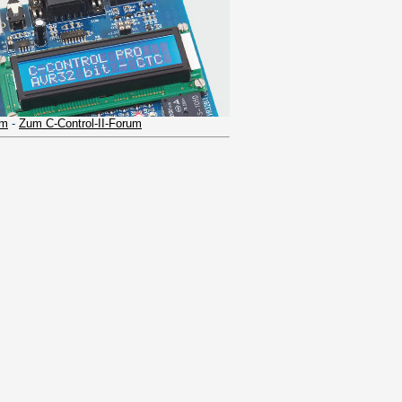
um
-
Zum C-Control-II-Forum