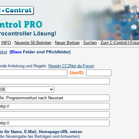
-
INFO
-
Neueste 50 Beiträge
-
Neuer Beitrag
-
Suchen
-
Zum C-Control-I-For
ikel
(
Blaue
Felder sind Pflichtfelder)
ende Anleitung und Regeln:
Regeln CC2Net.de-Forum
UserID:
ie für Name, E-Mail, Homepage-URL setzen
 die Neueingabe bei Beiträgen und Antworten)