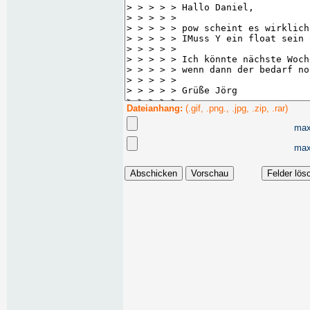
Dateianhang:
(.gif, .png., .jpg, .zip, .rar)
max
max