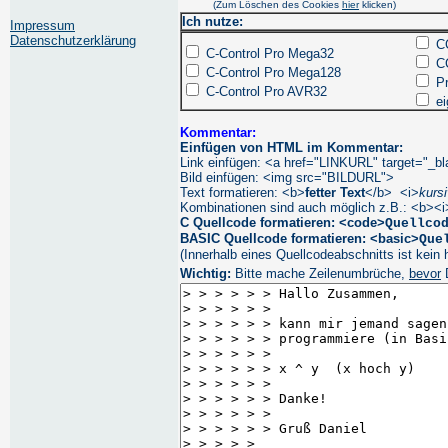
(Zum Löschen des Cookies
hier
klicken)
Ich nutze:
Impressum
Datenschutzerklärung
CC
C-Control Pro Mega32
CC
C-Control Pro Mega128
Pr
C-Control Pro AVR32
ei
Kommentar:
Einfügen von HTML im Kommentar:
Link einfügen: <a href="LINKURL" target="_
Bild einfügen: <img src="BILDURL">
Text formatieren: <b>
fetter Text
</b> <i>
kursi
Kombinationen sind auch möglich z.B.: <b><i
C Quellcode formatieren: <code>
Quellco
BASIC Quellcode formatieren: <basic>
Que
(Innerhalb eines Quellcodeabschnitts ist kein 
Wichtig:
Bitte mache Zeilenumbrüche,
bevor
D