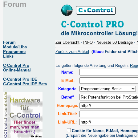
Forum
Forum
Zur Übersicht
-
INFO
-
Neueste 50 Beiträge
-
Module/Libs
Programme
Zurück zum Artikel
(
Blaue
Felder sind Pflich
Links
C-Control Pro
Es gelten folgende Anleitung und Regeln:
Reg
Online-Manual
Name:
C-Control Pro IDE
E-Mail:
C-Control Pro IDE Beta
Kategorie
Betreff
Homepage:
Link-Titel:
Link-URL:
Cookie für Name, E-Mail, Homepa
(Erspart die Neueingabe bei Beiträgen u