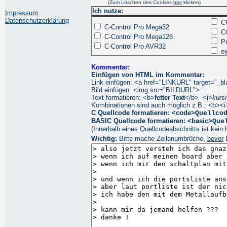
(Zum Löschen des Cookies
hier
klicken)
Ich nutze:
Impressum
Datenschutzerklärung
CC
C-Control Pro Mega32
CC
C-Control Pro Mega128
Pr
C-Control Pro AVR32
ei
Kommentar:
Einfügen von HTML im Kommentar:
Link einfügen: <a href="LINKURL" target="_
Bild einfügen: <img src="BILDURL">
Text formatieren: <b>
fetter Text
</b> <i>
kursi
Kombinationen sind auch möglich z.B.: <b><i
C Quellcode formatieren: <code>
Quellco
BASIC Quellcode formatieren: <basic>
Que
(Innerhalb eines Quellcodeabschnitts ist kein 
Wichtig:
Bitte mache Zeilenumbrüche,
bevor
D