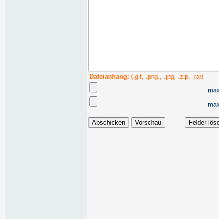
Dateianhang:
(.gif, .png., .jpg, .zip, .rar)
max
max