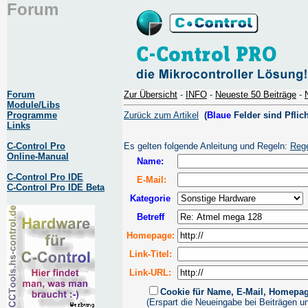
Forum
Forum
Zur Übersicht
-
INFO
-
Neueste 50 Beiträge
-
Module/Libs
Programme
Zurück zum Artikel
(
Blaue
Felder sind Pflich
Links
C-Control Pro
Es gelten folgende Anleitung und Regeln:
Reg
Online-Manual
Name:
C-Control Pro IDE
E-Mail:
C-Control Pro IDE Beta
Kategorie
Betreff
Homepage:
Link-Titel:
Link-URL:
Cookie für Name, E-Mail, Homepa
(Erspart die Neueingabe bei Beiträgen u