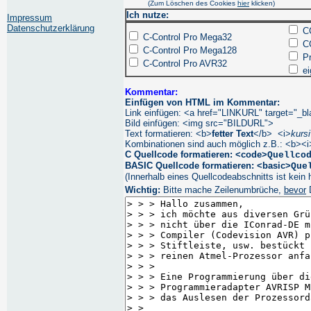
(Zum Löschen des Cookies
hier
klicken)
Ich nutze:
Impressum
Datenschutzerklärung
CC
C-Control Pro Mega32
CC
C-Control Pro Mega128
Pr
C-Control Pro AVR32
ei
Kommentar:
Einfügen von HTML im Kommentar:
Link einfügen: <a href="LINKURL" target="_
Bild einfügen: <img src="BILDURL">
Text formatieren: <b>
fetter Text
</b> <i>
kursi
Kombinationen sind auch möglich z.B.: <b><i
C Quellcode formatieren: <code>
Quellco
BASIC Quellcode formatieren: <basic>
Que
(Innerhalb eines Quellcodeabschnitts ist kein 
Wichtig:
Bitte mache Zeilenumbrüche,
bevor
D