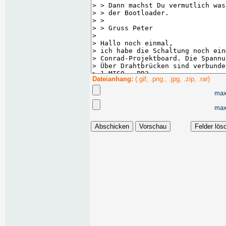
Dateianhang:
(.gif, .png., .jpg, .zip, .rar)
max
max