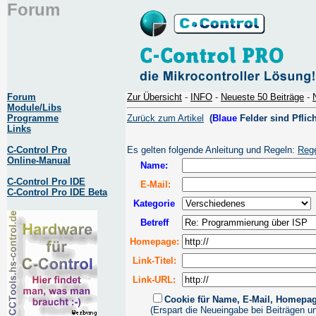
Forum
Forum
Zur Übersicht
-
INFO
-
Neueste 50 Beiträge
-
Module/Libs
Programme
Zurück zum Artikel
(
Blaue
Felder sind Pflich
Links
C-Control Pro
Es gelten folgende Anleitung und Regeln:
Reg
Online-Manual
Name:
C-Control Pro IDE
E-Mail:
C-Control Pro IDE Beta
Kategorie
Betreff
Homepage:
Link-Titel:
Link-URL:
Cookie für Name, E-Mail, Homepa
(Erspart die Neueingabe bei Beiträgen u