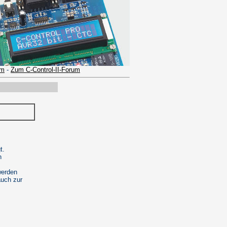
um
-
Zum C-Control-II-Forum
t.
n
werden
auch zur