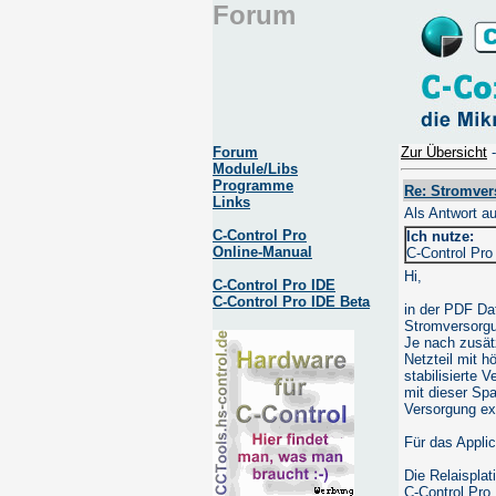
Forum
Forum
Zur Übersicht
Module/Libs
Programme
Re: Stromve
Links
Als Antwort a
C-Control Pro
Ich nutze:
Online-Manual
C-Control Pro
Hi,
C-Control Pro IDE
C-Control Pro IDE Beta
in der PDF Da
Stromversorgu
Je nach zusät
Netzteil mit h
stabilisierte
mit dieser Sp
Versorgung ex
Für das Applic
Die Relaisplat
C-Control Pro.