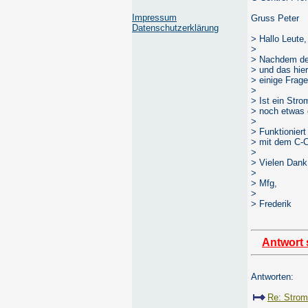
Impressum
Gruss Peter
Datenschutzerklärung
> Hallo Leute,
>
> Nachdem der 
> und das hier
> einige Frage
>
> Ist ein Str
> noch etwas 
>
> Funktioniert
> mit dem C-C
>
> Vielen Dank 
>
> Mfg,
>
> Frederik
Antwort 
Antworten:
Re: Strom