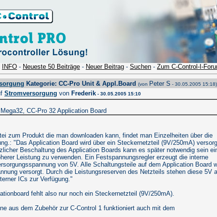
-
INFO
-
Neueste 50 Beiträge
-
Neuer Beitrag
-
Suchen
-
Zum C-Control-I-For
rsorgung
Kategorie: CC-Pro Unit & Appl.Board
Peter S
(von
- 30.05.2005 15:18)
uf
Stromversorgung
von
Frederik
- 30.05.2005 15:10
 Mega32, CC-Pro 32 Application Board
tei zum Produkt die man downloaden kann, findet man Einzelheiten über die
ng.: "Das Application Board wird über ein Steckernetzteil (9V/250mA) versorg
zlicher Beschaltung des Application Boards kann es später notwendig sein ei
öherer Leistung zu verwenden. Ein Festspannungsregler erzeugt die interne
 Versorgungsspannung von 5V. Alle Schaltungsteile auf dem Application Board 
annung versorgt. Durch die Leistungsreserven des Netzteils stehen diese 5V 
terner ICs zur Verfügung."
ationboard fehlt also nur noch ein Steckernetzteil (9V/250mA).
ine aus dem Zubehör zur C-Control 1 funktioniert auch mit dem