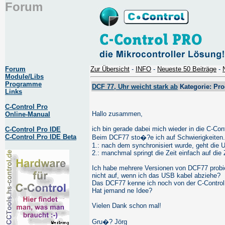
Forum
Forum
Zur Übersicht
-
INFO
-
Neueste 50 Beiträge
-
Module/Libs
Programme
DCF 77, Uhr weicht stark ab
Kategorie: Pr
Links
C-Control Pro
Hallo zusammen,
Online-Manual
ich bin gerade dabei mich wieder in die C-Cont
C-Control Pro IDE
C-Control Pro IDE Beta
Beim DCF77 sto�?e ich auf Schwierigkeiten.
1.: nach dem synchronisiert wurde, geht die
2.: manchmal springt die Zeit einfach auf die
Ich habe mehrere Versionen von DCF77 probier
nicht auf, wenn ich das USB kabel abziehe?
Das DCF77 kenne ich noch von der C-Control 
Hat jemand ne Idee?
Vielen Dank schon mal!
Gru�? Jörg