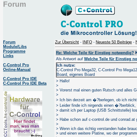
Forum
Forum
Zur Übersicht
-
INFO
-
Neueste 50 Beiträge
-
Module/Libs
Programme
Re: Welche Teile für Einstieg notwendig?
K
Links
Als Antwort auf
Welche Teile für Einstieg 
C-Control Pro
Ich nutze:
Online-Manual
C-Control Pro Mega32, C-Control Pro Mega128
Board, eigenes Board
C-Control Pro IDE
> Hallo!
C-Control Pro IDE Beta
>
> Vorerst mal einen guten Rutsch und alles G
>
> Ich bin derzeit am �?berlegen, ob ich nich
> Leider finde ich nirgends einen �?berblick
> damit ich per Laptop (USB Schnittstelle) lo
>
> Habe schon auf c-control.de und conrad.at g
>
> Wenn ich das richtig verstanden habe brauc
> und einen weitere Platine, wo der program