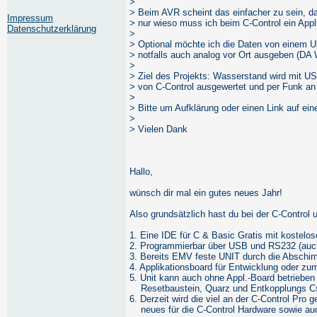
>
> Beim AVR scheint das einfacher zu sein, 
Impressum
> nur wieso muss ich beim C-Control ein App
Datenschutzerklärung
>
> Optional möchte ich die Daten von einem U
> notfalls auch analog vor Ort ausgeben (DA
>
> Ziel des Projekts: Wasserstand wird mit 
> von C-Control ausgewertet und per Funk an
>
> Bitte um Aufklärung oder einen Link auf ein
>
> Vielen Dank
Hallo,
wünsch dir mal ein gutes neues Jahr!
Also grundsätzlich hast du bei der C-Control u
1. Eine IDE für C & Basic Gratis mit kostelo
2. Programmierbar über USB und RS232 (auc
3. Bereits EMV feste UNIT durch die Abschi
4. Applikationsboard für Entwicklung oder zu
5. Unit kann auch ohne Appl.-Board betriebe
Resetbaustein, Quarz und Entkopplungs Cs i
6. Derzeit wird die viel an der C-Control Pro g
neues für die C-Control Hardware sowie auch