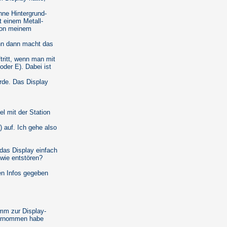
hne Hintergrund-
t einem Metall-
 von meinem
nn dann macht das
tritt, wenn man mit
der E). Dabei ist
rde. Das Display
l mit der Station
 auf. Ich gehe also
das Display einfach
dwie entstören?
en Infos gegeben
amm zur Display-
bernommen habe