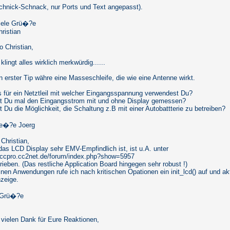
chnick-Schnack, nur Ports und Text angepasst).
iele Grü�?e
ristian
o Christian,
klingt alles wirklich merkwürdig......
 erster Tip währe eine Masseschleife, die wie eine Antenne wirkt.
 für ein Netztleil mit welcher Eingangsspannung verwendest Du?
t Du mal den Eingangsstrom mit und ohne Display gemessen?
 Du die Möglichkeit, die Schaltung z.B mit einer Autobattterie zu betreiben?
ue�?e Joerg
Christian,
das LCD Display sehr EMV-Empfindlich ist, ist u.A. unter
//ccpro.cc2net.de/forum/index.php?show=5957
ieben. (Das restliche Application Board hingegen sehr robust !)
nen Anwendungen rufe ich nach kritischen Opationen ein init_lcd() auf und akt
nzeige.
e Grü�?e
 vielen Dank für Eure Reaktionen,