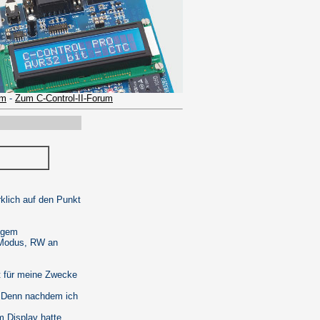
um
-
Zum C-Control-II-Forum
klich auf den Punkt
gigem
t-Modus, RW an
ht für meine Zwecke
. Denn nachdem ich
m Display hatte,