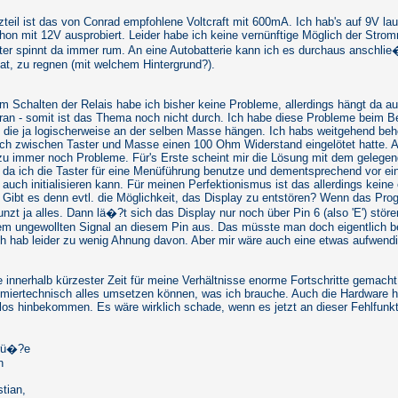
teil ist das von Conrad empfohlene Voltcraft mit 600mA. Ich hab's auf 9V lau
hon mit 12V ausprobiert. Leider habe ich keine vernünftige Möglich der Str
ter spinnt da immer rum. An eine Autobatterie kann ich es durchaus anschli
at, zu regnen (mit welchem Hintergrund?).
im Schalten der Relais habe ich bisher keine Probleme, allerdings hängt da a
dran - somit ist das Thema noch nicht durch. Ich habe diese Probleme beim B
, die ja logischerweise an der selben Masse hängen. Ich habs weitgehend be
ich zwischen Taster und Masse einen 100 Ohm Widerstand eingelötet hatte. Al
zu immer noch Probleme. Für's Erste scheint mir die Lösung mit dem gelegend
, da ich die Taster für eine Menüführung benutze und dementsprechend vor e
auch initialisieren kann. Für meinen Perfektionismus ist das allerdings keine
 Gibt es denn evtl. die Möglichkeit, das Display zu entstören? Wenn das Pro
unzt ja alles. Dann lä�?t sich das Display nur noch über Pin 6 (also 'E') stör
em ungewollten Signal an diesem Pin aus. Das müsste man doch eigentlich 
ch hab leider zu wenig Ahnung davon. Aber mir wäre auch eine etwas aufwend
 innerhalb kürzester Zeit für meine Verhältnisse enorme Fortschritte gemach
miertechnisch alles umsetzen können, was ich brauche. Auch die Hardware h
los hinbekommen. Es wäre wirklich schade, wenn es jetzt an dieser Fehlfunkt
Grü�?e
n
stian,