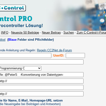
-
INFO
-
Neueste 50 Beiträge
-
Neuer Beitrag
-
Suchen
-
Zum C-Control-I-For
ikel
(
Blaue
Felder sind Pflichtfelder)
ende Anleitung und Regeln:
Regeln CC2Net.de-Forum
UserID:
ie für Name, E-Mail, Homepage-URL setzen
 die Neueingabe bei Beiträgen und Antworten)