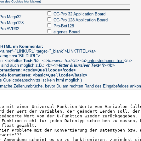
hen des Cookies
hier
klicken)
CC-Pro 32 Application Board
 Pro Mega32
CC-Pro 128 Application Board
 Pro Mega128
Pro-Bot128
 Pro AVR32
eigenes Board
n HTML im Kommentar:
: <a href="LINKURL" target="_blank">LINKTITEL</a>
: <img src="BILDURL">
en: <b>
fetter Text
</b> <i>
kursiver Text
</i> <u>
unterstrichener Text
</u>
 sind auch möglich z.B.: <b><i>
fetter & kursiver Text
</i></b>
ormatieren: <code>
</code>
Quellcode
ode formatieren: <basic>
</basic>
Quellcode
es Quellcodeabschnitts ist kein html möglich.)
 mache Zeilenumbrüche,
bevor
Du am rechten Rand des Eingabefeldes ank