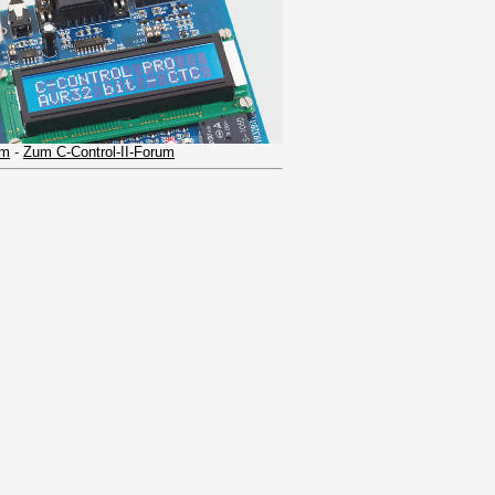
um
-
Zum C-Control-II-Forum