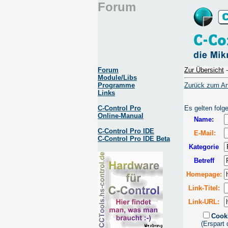
Forum
Forum
Zur Übersicht
Module/Libs
Programme
Zurück zum Art
Links
C-Control Pro
Es gelten folg
Online-Manual
Name:
C-Control Pro IDE
E-Mail:
C-Control Pro IDE Beta
Kategorie
Betreff
Homepage:
Link-Titel:
Link-URL:
Cook
(Erspart