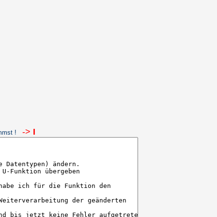
->
I
ommst !