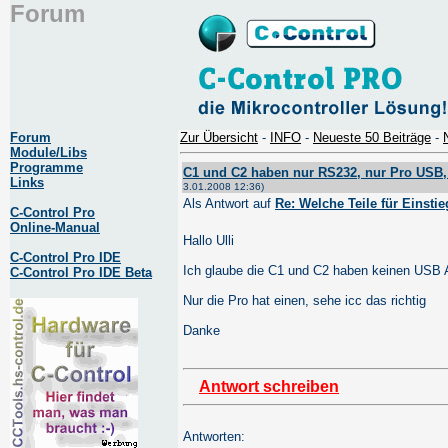
Forum
Forum
Zur Übersicht
-
INFO
-
Neueste 50 Beiträge
-
Module/Libs
Programme
C1 und C2 haben nur RS232, nur Pro USB,
Links
3.01.2008 12:36)
Als Antwort auf
Re: Welche Teile für Einsti
C-Control Pro
Online-Manual
Hallo Ulli
C-Control Pro IDE
Ich glaube die C1 und C2 haben keinen USB 
C-Control Pro IDE Beta
Nur die Pro hat einen, sehe icc das richtig
Danke
Antwort schreiben
Antworten: