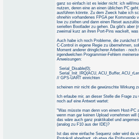
ganz so einfach ist es leider nicht: ich will/
nutzen, deren eine an einen üblichen PC geht
ausführen könnte. Zu dem Zweck habe ich sch
ohnehin vorhandenes FPGA per Kommando von
low zu ziehen und dann einen Reset auszulöse
seriellen Bootlader zu gehen. Da gibt's aber 
zweimal kurz an ihren Port-Pins wackelt, was
Auch habe ich noch Probleme, die zunächst fü
C-Control in eigene Regie zu übernehmen, sob
Moment anderer dringlicherer Arbeiten - noc
irgendwelchen Programmier-Fehlern meinerseits 
Anweisungen:
Serial_Disable(0);
Serial_Init_IRQ(ACU, ACU_Buffer, ACU_r
// GPS-UART einrichten
scheinen mir nicht die gewünschte Wirkung z
Ich erlaube mir, an dieser Stelle die Frage 
noch auf eine Antwort wartet:
"Was müsste man denn von einem Host-PC aus 
wenn man gar keinen Upload vornehmen will 
das wäre auch ganz praktikabel und angemes
(analog zu F10 aus der IDE)?
Ist das eine einfache Sequenz oder wird da vi
Protokoll abgefragt, ob etwa die Prüfsumme i