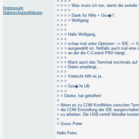
> > > >
> > > > Was muss ich tun, damit die serielle 
Impressum
> > > >
Datenschutzerklärung
> > > > Dank für Hilfe + Gru�?,
> > > > Wolfgang
> > >
> > >
> > > Hallo Wolfgang,
> > >
> > > schau mal unter Optionen --> IDE --> Sch
> > > ausgewählt ist. Notfalls auch mal eine
> > > an der die C-Control PRO hängt...
> > >
> > > Mach auch das Terminal nochmals auf 
> > > Daten empfängt....
> > >
> > > Vieleicht hilft es ja...
> > >
> > > Grü�?e Ulli
> > >
> > Danke, hat geholfen!
>
> Wenn es zu COM Konflikten zwischen Term
> die COM Einstellung der IDE ausgeschaltet. 
> zu arbeiten. Die USB-seriell Wandler koste
>
> Gruss Peter
Hallo Peter,