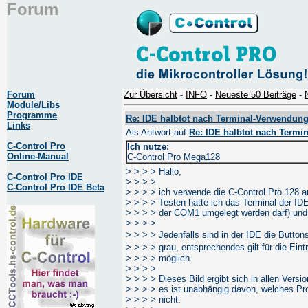
Forum
Forum
Zur Übersicht
-
INFO
-
Neueste 50 Beiträge
-
Module/Libs
Programme
Re: IDE halbtot nach Terminal-Verwendun
Links
Als Antwort auf
Re: IDE halbtot nach Termi
C-Control Pro
Ich nutze:
Online-Manual
C-Control Pro Mega128
> > > > Hallo,
C-Control Pro IDE
> > > >
C-Control Pro IDE Beta
> > > > ich verwende die C-Control.Pro 128 
> > > > Testen hatte ich das Terminal der IDE
> > > > der COM1 umgelegt werden darf) und
> > > >
> > > > Jedenfalls sind in der IDE die Butto
> > > > grau, entsprechendes gilt für die Ei
> > > > möglich.
> > > >
> > > > Dieses Bild ergibt sich in allen Versio
> > > > es ist unabhängig davon, welches Proj
> > > > nicht.