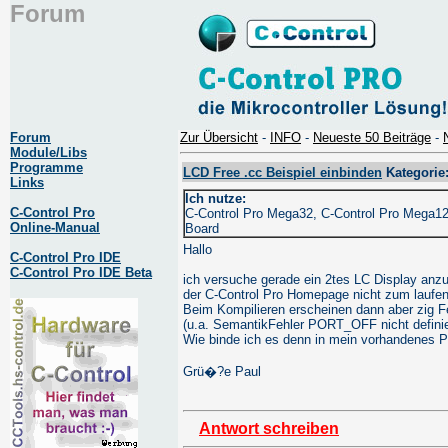
Forum
Forum
Zur Übersicht
-
INFO
-
Neueste 50 Beiträge
-
Module/Libs
Programme
LCD Free .cc Beispiel einbinden
Kategorie
Links
Ich nutze:
C-Control Pro
C-Control Pro Mega32, C-Control Pro Mega128
Online-Manual
Board
Hallo
C-Control Pro IDE
C-Control Pro IDE Beta
ich versuche gerade ein 2tes LC Display anz
der C-Control Pro Homepage nicht zum laufen. 
Beim Kompilieren erscheinen dann aber zig 
(u.a. SemantikFehler PORT_OFF nicht definie
Wie binde ich es denn in mein vorhandenes 
Grü�?e Paul
Antwort schreiben