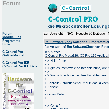
Forum
Forum
Zur Übersicht
-
INFO
-
Neueste 50 Beiträge
-
Module/Libs
Programme
Re: SoftwareClock
Kategorie: Programmie
Links
Als Antwort auf
Re: SoftwareClock
von
Pete
C-Control Pro
Ich nutze:
Online-Manual
C-Control Pro Mega128, CC-Pro 128 Applicat
> > Hallo Peter,
C-Control Pro IDE
> >
C-Control Pro IDE Beta
> > gibt es irgendwo eine Beschreibung, wie
> >
> > Weil ich finde nix zu dem Korrekturparam
>
> Schnelle Antwort: Schau mal in das �?berka
> Beispiel.
>
> Gruss Peter
>
> >
> > Gru�?