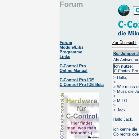
Forum
Forum
Zur Übersicht
Module/Libs
Programme
Re: Jumper J
Links
Als Antwort a
C-Control Pro
Ich nutze:
Online-Manual
C-Control Pro
> Hallo,
C-Control Pro IDE
>
C-Control Pro IDE Beta
> Wie muss di
> Muss die Ju
>
> M.f.G.
>
> Jack
Hallo Jack,
ich kenne die
Ob rechts ode