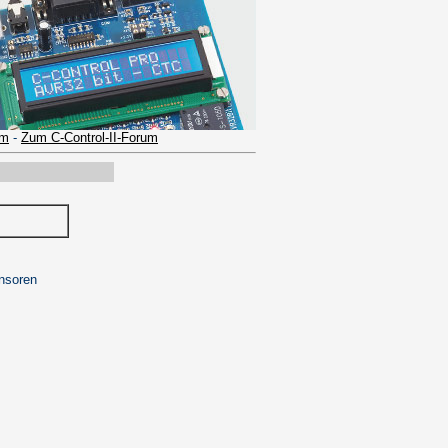
um
-
Zum C-Control-II-Forum
nsoren