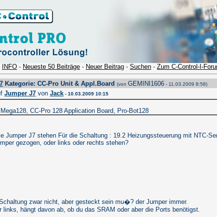
-
INFO
-
Neueste 50 Beiträge
-
Neuer Beitrag
-
Suchen
-
Zum C-Control-I-For
7
Kategorie: CC-Pro Unit & Appl.Board
GEMINI1606
(von
- 11.03.2009 8:58)
uf
Jumper J7
von
Jack
- 10.03.2009 10:15
 Mega128, CC-Pro 128 Application Board, Pro-Bot128
e Jumper J7 stehen Für die Schaltung : 19.2 Heizungssteuerung mit NTC-Se
mper gezogen, oder links oder rechts stehen?
 Schaltung zwar nicht, aber gesteckt sein mu�? der Jumper immer.
r links, hängt davon ab, ob du das SRAM oder aber die Ports benötigst.