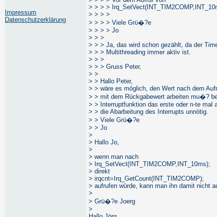
> > > > Irq_SetVect(INT_TIM2COMP,INT_10ms)
Impressum
> > > >
Datenschutzerklärung
> > > > Viele Grü�?e
> > > > Jo
> > >
> > > Ja, das wird schon gezählt, da der Tim
> > > Multithreading immer aktiv ist.
> > >
> > > Gruss Peter,
> >
> > Hallo Peter,
> > wäre es möglich, den Wert nach dem Aufr
> > mit dem Rückgabewert arbeiten mu�? be
> > Interruptfunktion das erste oder n-te mal
> > die Abarbeitung des Interrupts unnötig.
> > Viele Grü�?e
> > Jo
>
> Hallo Jo,
>
> wenn man nach
> Irq_SetVect(INT_TIM2COMP,INT_10ms);
> direkt
> irqcnt=Irq_GetCount(INT_TIM2COMP);
> aufrufen würde, kann man ihn damit nicht 
>
> Grü�?e Joerg
>
Hallo Jörg,