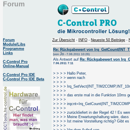
Forum
Forum
Zur Übersicht
-
INFO
-
Neueste 50 Beiträge
-
Module/Libs
Programme
Re: Rückgabewert von Irq_GetCount(INT_T
Links
Jo
(von
- 7.06.2011 10:26)
Als Antwort auf
Re: Rückgabewert von Irq_
C-Control Pro
7.06.2011 7:11
Online-Manual
> > > > Hallo Peter,
C-Control Pro IDE
> > > > wenn nach
C-Control Pro IDE Beta
> > > >
> > > > Irq_SetVect(INT_TIM2COMP,INT_1
> > > >
> > > > das erste mal in die Funktion 10ms g
> > > >
> > > > irqcnt=Irq_GetCount(INT_TIM2COMP
> > > >
> > > > zurückliefert in der Regel 42 ! Es w
> > > > Meine Erwartungshaltung wäre, dass d
> > > > Ist meine Vorstellung richtig? Gibt es
> > > >
> > > > Vor dem Aufruf von