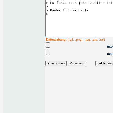
Dateianhang:
(.gif, .png., .jpg, .zip, .rar)
max
max