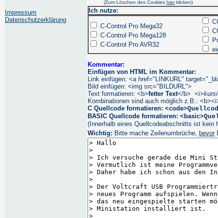
(Zum Löschen des Cookies
hier
klicken)
Ich nutze:
Impressum
Datenschutzerklärung
CC
C-Control Pro Mega32
CC
C-Control Pro Mega128
Pr
C-Control Pro AVR32
ei
Kommentar:
Einfügen von HTML im Kommentar:
Link einfügen: <a href="LINKURL" target="_
Bild einfügen: <img src="BILDURL">
Text formatieren: <b>
fetter Text
</b> <i>
kursi
Kombinationen sind auch möglich z.B.: <b><i
C Quellcode formatieren: <code>
Quellco
BASIC Quellcode formatieren: <basic>
Que
(Innerhalb eines Quellcodeabschnitts ist kein 
Wichtig:
Bitte mache Zeilenumbrüche,
bevor
D