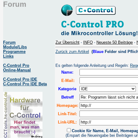
Forum
Forum
Zur Übersicht
-
INFO
-
Neueste 50 Beiträge
-
Module/Libs
Programme
Zurück zum Artikel
(
Blaue
Felder sind Pflich
Links
C-Control Pro
Es gelten folgende Anleitung und Regeln:
Reg
Online-Manual
Name:
C-Control Pro IDE
E-Mail:
C-Control Pro IDE Beta
Kategorie
Betreff
Homepage:
Link-Titel:
Link-URL:
Cookie für Name, E-Mail, Homepa
(Erspart die Neueingabe bei Beiträgen u