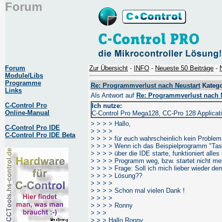
Forum
Forum
Zur Übersicht
-
INFO
-
Neueste 50 Beiträge
-
Module/Libs
Programme
Re: Programmverlust nach Neustart
Katego
Links
Als Antwort auf
Re: Programmverlust nach 
C-Control Pro
Ich nutze:
Online-Manual
C-Control Pro Mega128, CC-Pro 128 Applicat
> > > > Hallo,
C-Control Pro IDE
> > > >
C-Control Pro IDE Beta
> > > > für euch wahrscheinlich kein Problem
> > > > Wenn ich das Beispielprogramm "Tas
> > > > über die IDE starte, funktioniert alle
> > > > Programm weg, bzw. startet nicht me
> > > > Frage: Soll ich mich lieber wieder d
> > > > Lösung??
> > > >
> > > > Schon mal vielen Dank !
> > > >
> > > > Ronny
> > >
> > > Hallo Ronny,