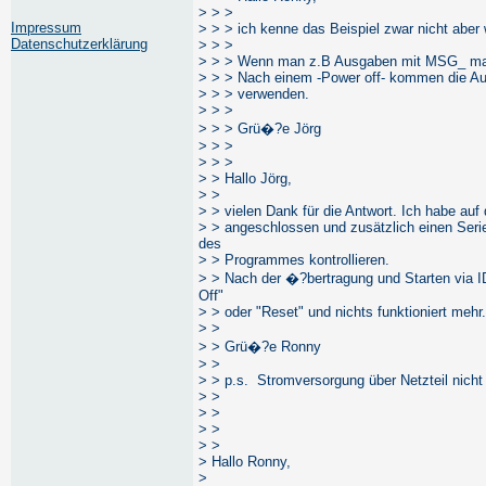
> > >
Impressum
> > > ich kenne das Beispiel zwar nicht aber
Datenschutzerklärung
> > >
> > > Wenn man z.B Ausgaben mit MSG_ macht
> > > Nach einem -Power off- kommen die Aus
> > > verwenden.
> > >
> > > Grü�?e Jörg
> > >
> > >
> > Hallo Jörg,
> >
> > vielen Dank für die Antwort. Ich habe auf
> > angeschlossen und zusätzlich einen Serie
des
> > Programmes kontrollieren.
> > Nach der �?bertragung und Starten via I
Off"
> > oder "Reset" und nichts funktioniert mehr.
> >
> > Grü�?e Ronny
> >
> > p.s. Stromversorgung über Netzteil nich
> >
> >
> >
> >
> Hallo Ronny,
>