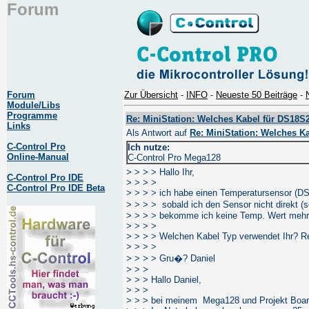
Forum
Forum
Zur Übersicht
-
INFO
-
Neueste 50 Beiträge
-
Module/Libs
Programme
Re: MiniStation: Welches Kabel für DS18S
Links
Als Antwort auf
Re: MiniStation: Welches K
C-Control Pro
Ich nutze:
Online-Manual
C-Control Pro Mega128
> > > > Hallo Ihr,
C-Control Pro IDE
> > > >
C-Control Pro IDE Beta
> > > > ich habe einen Temperatursensor (DS
> > > > sobald ich den Sensor nicht direkt (
> > > > bekomme ich keine Temp. Wert mehr.
> > > >
> > > > Welchen Kabel Typ verwendet Ihr? Re
> > > >
> > > > Gru�? Daniel
> > >
> > > Hallo Daniel,
> > >
> > > bei meinem Mega128 und Projekt Board