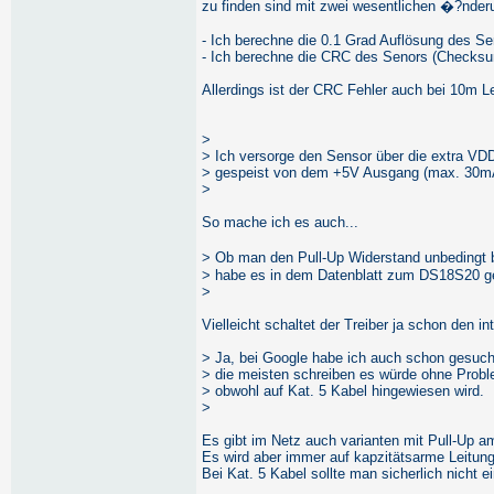
zu finden sind mit zwei wesentlichen �?nder
- Ich berechne die 0.1 Grad Auflösung des Se
- Ich berechne die CRC des Senors (Checksu
Allerdings ist der CRC Fehler auch bei 10m Le
>
> Ich versorge den Sensor über die extra VDD 
> gespeist von dem +5V Ausgang (max. 30mA)
>
So mache ich es auch...
> Ob man den Pull-Up Widerstand unbedingt b
> habe es in dem Datenblatt zum DS18S20 g
>
Vielleicht schaltet der Treiber ja schon den in
> Ja, bei Google habe ich auch schon gesuch
> die meisten schreiben es würde ohne Probl
> obwohl auf Kat. 5 Kabel hingewiesen wird.
>
Es gibt im Netz auch varianten mit Pull-Up a
Es wird aber immer auf kapzitätsarme Leitun
Bei Kat. 5 Kabel sollte man sicherlich nicht ei