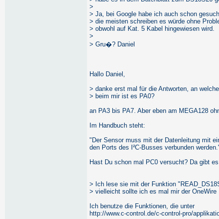
>
> Ja, bei Google habe ich auch schon gesuch
> die meisten schreiben es würde ohne Probl
> obwohl auf Kat. 5 Kabel hingewiesen wird.
>
> Gru�? Daniel
Hallo Daniel,
> danke erst mal für die Antworten, an welch
> beim mir ist es PA0?
an PA3 bis PA7. Aber eben am MEGA128 ohn
Im Handbuch steht:
"Der Sensor muss mit der Datenleitung mit 
den Ports des I²C-Busses verbunden werden.
Hast Du schon mal PC0 versucht? Da gibt es
> Ich lese sie mit der Funktion "READ_DS18S
> vielleicht sollte ich es mal mir der OneWir
Ich benutze die Funktionen, die unter
http://www.c-control.de/c-control-pro/applikat