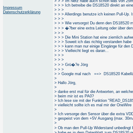
> > > Im Netz habe auch schon was von 25m 
> > > Ich betreibe die DS18S20 direkt an ein
Impressum
> > >
Datenschutzerklärung
> > > Allerdings benutze ich keinen Pull-Up. 
> > >
> > > Wie versorgst Du denn den DS18S20 
> > > �?ber eine extra Leitung oder über de
> > >
> > > Die Mini Station hat eine ziemlich auf
> > > Soweit ich das richtig verstanden habe 
> > > kann man nur einige Eingänge für den
> > > Vielleicht liegt es daran...
> > >
> > >
> > > Grü�?e Jörg
> > >
> > Google mal nach ==> DS18S20 Kabell
>
> Hallo Jörg,
>
> danke erst mal für die Antworten, an welch
> beim mir ist es PA0?
> Ich lese sie mit der Funktion "READ_DS18S
> vielleicht sollte ich es mal mir der OneWir
>
> Ich versorge den Sensor über die extra VDD 
> gespeist von dem +5V Ausgang (max. 30mA)
>
> Ob man den Pull-Up Widerstand unbedingt b
> habe es in dem Datenblatt zum DS18S20 g