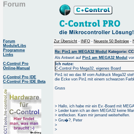
Forum
Forum
Zur Übersicht
-
INFO
-
Neueste 50 Beiträge
-
Module/Libs
Programme
Re: Pin1 am MEGA32 Modul
Kategorie: CC
Links
Als Antwort auf
Pin1 am MEGA32 Modul
vo
C-Control Pro
Ich nutze:
Online-Manual
C-Control Pro Mega32, eigenes Board
Pin1 ist wo das M vom Aufdruck Mega32 steht
C-Control Pro IDE
die Ecke von Pin1 mit einem schwarzen Farbk
C-Control Pro IDE Beta
Gruss
> Hallo, ich habe mir ein Ev.-Board mit MEG
> Leider kann ich an dem MEGA32 keine Mark
> entfecken. Kann mir jemand weiterhelfen.
> Gru�?, Peter
>
>