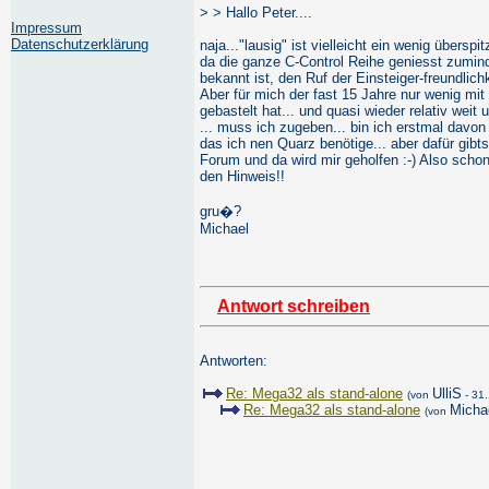
> > Hallo Peter....
Impressum
Datenschutzerklärung
naja..."lausig" ist vielleicht ein wenig überspit
da die ganze C-Control Reihe geniesst zumin
bekannt ist, den Ruf der Einsteiger-freundlichke
Aber für mich der fast 15 Jahre nur wenig mit
gebastelt hat... und quasi wieder relativ weit 
... muss ich zugeben... bin ich erstmal davo
das ich nen Quarz benötige... aber dafür gibts 
Forum und da wird mir geholfen :-) Also scho
den Hinweis!!
gru�?
Michael
Antwort schreiben
Antworten:
Re: Mega32 als stand-alone
UlliS
(von
- 31.
Re: Mega32 als stand-alone
Micha
(von