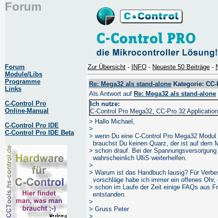
Forum
Forum
Zur Übersicht
-
INFO
-
Neueste 50 Beiträge
-
Module/Libs
Programme
Re: Mega32 als stand-alone
Kategorie: CC-
Links
Als Antwort auf
Re: Mega32 als stand-alone
C-Control Pro
Ich nutze:
Online-Manual
C-Control Pro Mega32, CC-Pro 32 Applicatio
> Hallo Michael,
C-Control Pro IDE
>
C-Control Pro IDE Beta
> wenn Du eine C-Control Pro Mega32 Modul 
brauchst Du keinen Quarz, der ist auf dem 
> schon drauf. Bei der Spannungsversorgung 
wahrscheinlich UlliS weiterhelfen.
>
> Warum ist das Handbuch lausig? Für Verb
vorschläge habe ich immer ein offenes Ohr, 
> schon im Laufe der Zeit einige FAQs aus 
entstanden.
>
> Gruss Peter
>