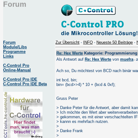
Forum
Forum
Zur Übersicht
-
INFO
-
Neueste 50 Beiträge
-
Module/Libs
Programme
Re: Hex Werte
Kategorie: Programmierung
Links
Als Antwort auf
Re: Hex Werte
von
muefra
- 
C-Control Pro
Online-Manual
Ach so, Du möchtest von BCD nach binär wan
C-Control Pro IDE
int bcd, bin;
C-Control Pro IDE Beta
bin= (bcd>>4) * 10 + (bcd & 0xf);
Gruss Peter
> Danke Peter für die Antwort, aber damit k
> Ich möchte den Wert aber weiterverarbeiten
> gekommen, es mit einer verschachtelten IF 
> kannn es mehrfach nutzen.
>
> Danke Frank
>