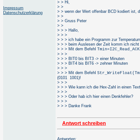
> > Hi,
> >
Impressum
> > wenn der Wert offenbar BCD kodiert ist
Datenschutzerklärung
> >
> > Gruss Peter
> >
> > > Hallo,
> > >
> > > ich habe ein Programm zur Temperatur
> > > beim Auslesen der Zeit komm ich nicht 
> > > Mit dem Befehl
Tmin=I2C_Read_ACK
> > >
> > > BIT0 bis BIT3 -> einer Minuten
> > > BIT4 bis BIT6 -> zehner Minuten
> > >
> > > Mit dem Befehl
Str_WriteFloat(Tm
(0101 1001)!
> > >
> > > Wie kann ich die Hex-Zahl in einen Te
> > >
> > > Oder hab ich hier einen Denkfehler?
> > >
> > > Danke Frank
Antwort schreiben
Antworten: