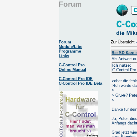
Forum
Forum
Zur Übersicht
Module/Libs
Programme
Re: SD Kare 
Links
Als Antwort a
C-Control Pro
Ich nutze:
Online-Manual
C-Control Pr
C-Control Pro IDE
>aber die fehl
C-Control Pro IDE Beta
>Ich würde dam
>
> Gru�? Pete
>
Danke für dein
Ja, Peter, di
Anfangs dacht
Grad jetzt wie
zwei Stunden 