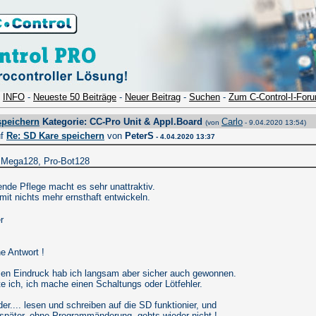
-
INFO
-
Neueste 50 Beiträge
-
Neuer Beitrag
-
Suchen
-
Zum C-Control-I-For
speichern
Kategorie: CC-Pro Unit & Appl.Board
Carlo
(von
- 9.04.2020 13:54)
uf
Re: SD Kare speichern
von
PeterS
- 4.04.2020 13:37
o Mega128, Pro-Bot128
ende Pflege macht es sehr unattraktiv.
it nichts mehr ernsthaft entwickeln.
r
e Antwort !
esen Eindruck hab ich langsam aber sicher auch gewonnen.
e ich, ich mache einen Schaltungs oder Lötfehler.
der.... lesen und schreiben auf die SD funktionier, und
später, ohne Programmänderung, gehts wieder nicht !