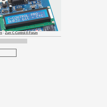
um
-
Zum C-Control-II-Forum