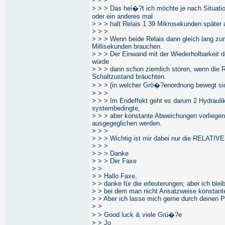
> > > Das hei�?t ich möchte je nach Situati
oder ein anderes mal
> > > halt Relais 1 39 Mikrosekunden später a
> > >
> > > Wenn beide Relais dann gleich lang zu
Millisekunden brauchen.
> > > Der Einwand mit der Wiederholbarkeit d
würde
> > > dann schon ziemlich stören, wenn die R
Schaltzustand bräuchten.
> > > (in welcher Grö�?enordnung bewegt sich
> > >
> > > Im Endeffekt geht es darum 2 Hydraulik
systembedingte,
> > > aber konstante Abweichungen vorliege
ausgegeglichen werden.
> > >
> > > Wichtig ist mir dabei nur die RELATIV
> > >
> > > Danke
> > > Der Faxe
> >
> > Hallo Faxe,
> > danke für die erleuterungen; aber ich blei
> > bei dem man nicht Ansatzweise konstant
> > Aber ich lasse mich gerne durch deinen P
> >
> > Good luck & viele Grü�?e
> > Jo