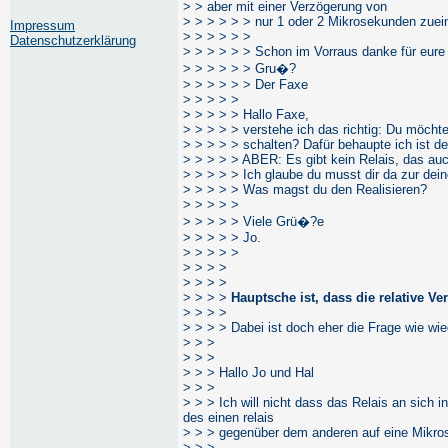
> > aber mit einer Verzögerung von
> > > > > > nur 1 oder 2 Mikrosekunden zuei
Impressum
> > > > > >
Datenschutzerklärung
> > > > > > Schon im Vorraus danke für eure
> > > > > > Gru�?
> > > > > > Der Faxe
> > > > >
> > > > > Hallo Faxe,
> > > > > verstehe ich das richtig: Du möchte
> > > > > schalten? Dafür behaupte ich ist de
> > > > > ABER: Es gibt kein Relais, das auc
> > > > > Ich glaube du musst dir da zur de
> > > > > Was magst du den Realisieren?
> > > > >
> > > > > Viele Grü�?e
> > > > > Jo.
> > > > >
> > > >
> > > >
> > > >
Hauptsche ist, dass die relative V
> > > >
> > > > Dabei ist doch eher die Frage wie wie
> > >
> > >
> > > Hallo Jo und Hal
> > >
> > > Ich will nicht dass das Relais an sich 
des einen relais
> > > gegenüber dem anderen auf eine Mikro
> > >