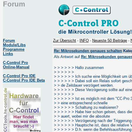
Forum
Forum
Zur Übersicht
-
INFO
-
Neueste 50 Beiträge
-
Module/Libs
Programme
Re: Mikrosekunden genaues schalten
Kateg
Links
Als Antwort auf
Re: Mikrosekunden genaues
C-Control Pro
Online-Manual
> > > > > > Hallo zusammen
> > > > > >
C-Control Pro IDE
> > > > > > Ich suche eine Möglichkeit um übe
C-Control Pro IDE Beta
> > > > > > Dabei soll ein Relais sofort gesc
> > de Zeitdauer verzögert werden.
> > > > > > Diese Verzögerung sollte auf ein
> > > > > >
> > > > > > Ist es möglich mit dem "CC-Pro 3
> > eine entsprechend schnelle
> > > > > > Schaltung zu realisieren?
> > > > > > Habe hier schon gelsen, dass di
> > auert, wobei mir die absolute
> > > > > > Verzögerung nach der Triggerung 
> > > > > > Hauptsche ist, dass die relative 
> > > > > > D.h. wenn die Befehlsausführung 