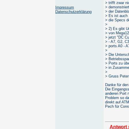
> trifft zwar 
> demonstrier
Impressum
> der Datenbl
Datenschutzerklärung
> Es ist auch
> die Specs de
>
> 2) Es gibt U
> von Mega128
> jetzt "DC C
> - A7, G2, C
> ports A0 - A
>
> Die Untersch
> Betriebsspa
> Ports zu üb
> in Zusamme
>
> Gruss Peter
Danke für den 
Die Eingangss
anderen Port 
Problem so da
direkt auf AT
Pech für Conr
Antwort 