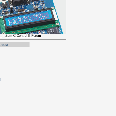
um
-
Zum C-Control-II-Forum
1 9:05)
d