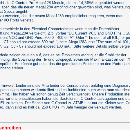
nicht die C-Control Pro Mega128 Module, die mit 14,745Mhz getaktet werden,
t aber, das die neuen Mega128A empfindlicher geworden sind, was Verletzun
att Specs angeht.
 zu erwarten, das die neuen Mega128A empfindlicher reagieren, wenn man
r I/O Ports verletzt.
nterschiede in den Electrical Characteristics wenn man die Datenblätter
 und Mega128A vergleicht. Z.b. vorher "DC Current VCC and GND Pins .. 2
urrent VCC and GND Pins..200.0 - 400.0mA". Oder "The sum of all IOL, for po
3 - C7 should not exceed 300 mA.", beim Mega128A jetzt "The sum of all IOL,
7, G2, C3 - C7 should not exceed 100 mA." Bitte weitere Details selber vergle
iede zeigen deutlich auf, das es bei Problemen wichtig ist die Stabilität der
nnung, die Spannung der Hi- und Lowpegel, sowie die Maximal-Last an den I/
erprüfen. Es könnte gut sein, das die gemeldeten Probleme an den Ports dami
nhang stehen.
Hinweis. Leider sind die Mitarbeiter bei Conrad selbst unfähig eine Diagnose z
pannungen haben wir kontrolliert und es funktioniert auch wenn man stattdes
nimmt. Hier haben wir schon genug Zeit verschwendet. Unsere Produktion st
ss wir uns entschlossen haben die Bastelei mit C-Control aufzugeben und st
MEL zu setzen. Der Schritt von C-Control zu ATMEL ist nur ein Kleiner vom Co
ad, dann sind es halt ca. 250 CPU's im Jahr weniger die verkauft werden.
schreiben