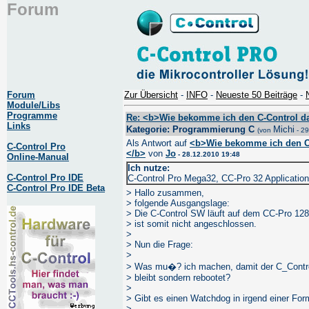
Forum
Forum
Zur Übersicht
-
INFO
-
Neueste 50 Beiträge
-
Module/Libs
Programme
Re: <b>Wie bekomme ich den C-Control da
Links
Kategorie: Programmierung C
Michi
(von
- 29
Als Antwort auf
<b>Wie bekomme ich den C-
C-Control Pro
</b>
von
Jo
- 28.12.2010 19:48
Online-Manual
Ich nutze:
C-Control Pro IDE
C-Control Pro Mega32, CC-Pro 32 Applicatio
C-Control Pro IDE Beta
> Hallo zusammen,
> folgende Ausgangslage:
> Die C-Control SW läuft auf dem CC-Pro 128
> ist somit nicht angeschlossen.
>
> Nun die Frage:
>
> Was mu�? ich machen, damit der C_Control
> bleibt sondern rebootet?
>
> Gibt es einen Watchdog in irgend einer For
>